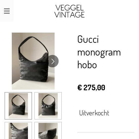
Ga
direct
naar
de
Gucci
hoofdinhoud
monogram
hobo
€ 275,00
Uitverkocht