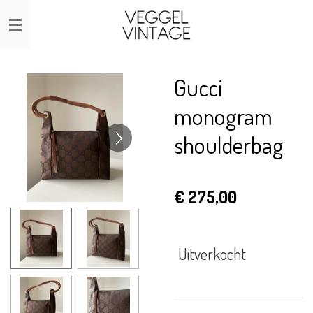
Ga
direct
naar
de
Gucci
hoofdinhoud
monogram
shoulderbag
€ 275,00
Uitverkocht