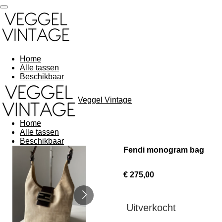
Ga
direct
naar
de
hoofdinhoud
Home
Alle tassen
Beschikbaar
Veggel Vintage
Home
Alle tassen
Beschikbaar
Fendi monogram bag
€ 275,00
Uitverkocht