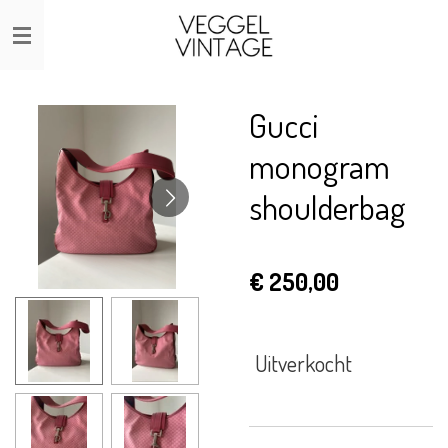
Ga
direct
naar
de
Gucci
hoofdinhoud
monogram
shoulderbag
€ 250,00
Uitverkocht