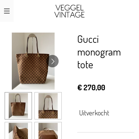
Ga
direct
naar
de
Gucci
hoofdinhoud
monogram
tote
€ 270,00
Uitverkocht