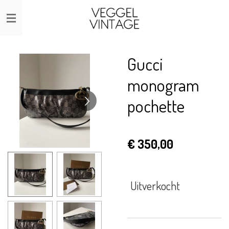
Ga
direct
naar
de
Gucci
hoofdinhoud
monogram
pochette
€ 350,00
Uitverkocht