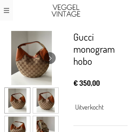
Ga
direct
naar
de
Gucci
hoofdinhoud
monogram
hobo
€ 350,00
Uitverkocht