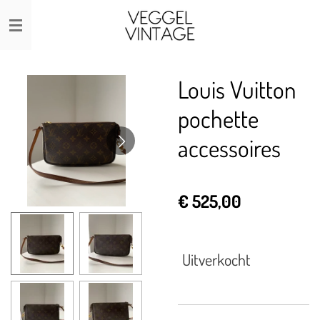
Ga
direct
naar
de
Louis Vuitton
hoofdinhoud
pochette
accessoires
€ 525,00
Uitverkocht