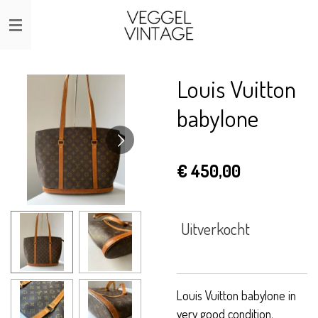
Ga
direct
naar
de
Louis Vuitton
hoofdinhoud
babylone
€ 450,00
Uitverkocht
Louis Vuitton babylone in
very good condition.