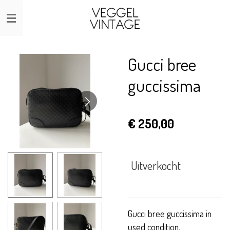
Ga
direct
naar
de
Gucci bree
hoofdinhoud
guccissima
€ 250,00
Uitverkocht
Gucci bree guccissima in
used condition.