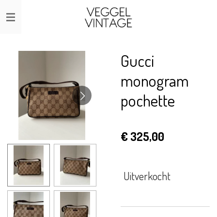
Ga
direct
naar
de
Gucci
hoofdinhoud
monogram
pochette
€ 325,00
Uitverkocht