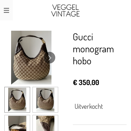
Ga
direct
naar
de
Gucci
hoofdinhoud
monogram
hobo
€ 350,00
Uitverkocht