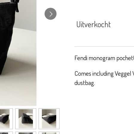
Uitverkocht
Fendi monogram pochette
Comes including Veggel V
dustbag.