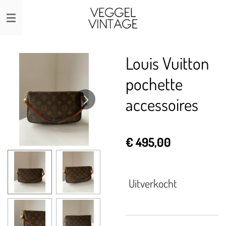
Ga
direct
naar
de
Louis Vuitton
hoofdinhoud
pochette
accessoires
€ 495,00
Uitverkocht