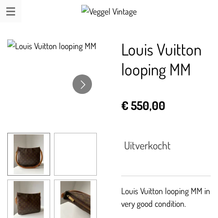
Ga
direct
naar
Louis Vuitton
de
hoofdinhoud
looping MM
€ 550,00
Uitverkocht
Louis Vuitton looping MM in
very good condition.