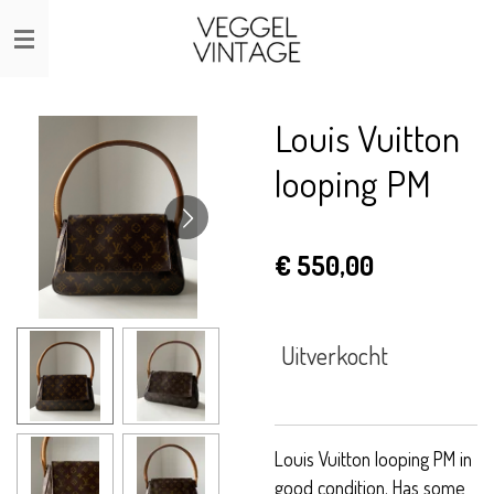
Ga
direct
naar
de
Louis Vuitton
hoofdinhoud
looping PM
€ 550,00
Uitverkocht
Louis Vuitton looping PM in
good condition. Has some