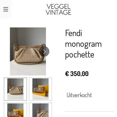
Ga
direct
naar
de
Fendi
hoofdinhoud
monogram
pochette
€ 350,00
Uitverkocht