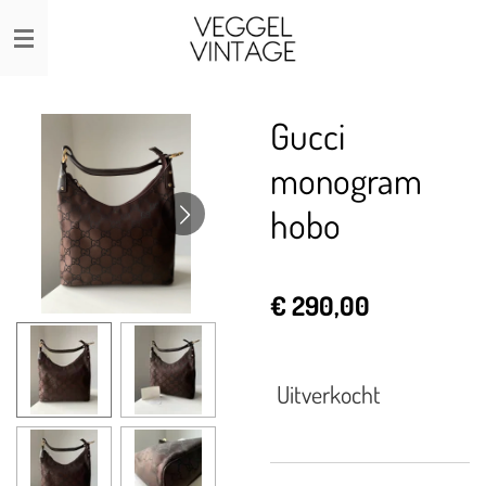
Ga
direct
naar
de
Gucci
hoofdinhoud
monogram
hobo
€ 290,00
Uitverkocht