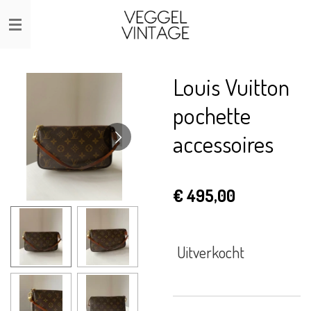
Ga
direct
naar
de
Louis Vuitton
hoofdinhoud
pochette
accessoires
€ 495,00
Uitverkocht