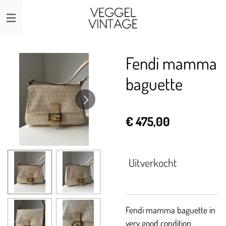
Ga
direct
naar
de
Fendi mamma
hoofdinhoud
baguette
€ 475,00
Uitverkocht
Fendi mamma baguette in
very good condition.