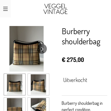
Ga
direct
naar
de
Burberry
hoofdinhoud
shoulderbag
€ 275,00
Uitverkocht
Burberry shoulderbag in
perfect condition.