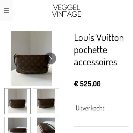
Ga
direct
naar
de
Louis Vuitton
hoofdinhoud
pochette
accessoires
€ 525,00
Uitverkocht