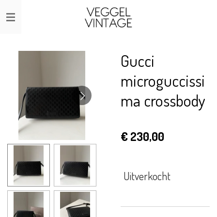
Ga
direct
naar
de
Gucci
hoofdinhoud
microguccissi
ma crossbody
€ 230,00
Uitverkocht