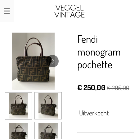
Ga
direct
naar
de
Fendi
hoofdinhoud
monogram
pochette
€ 250,00
€ 295,00
Uitverkocht