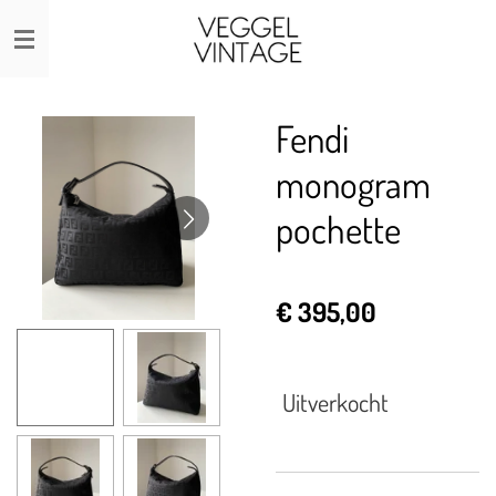
Ga
direct
naar
de
Fendi
hoofdinhoud
monogram
pochette
€ 395,00
Uitverkocht