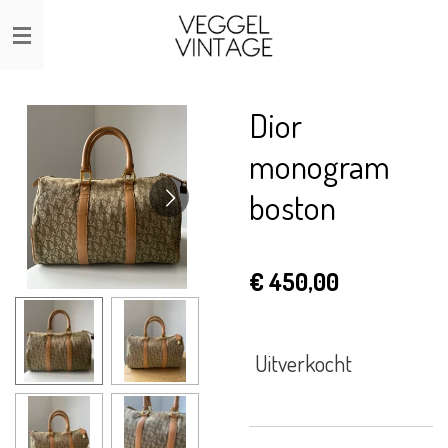
Ga
direct
naar
de
Dior
hoofdinhoud
monogram
boston
€ 450,00
Uitverkocht