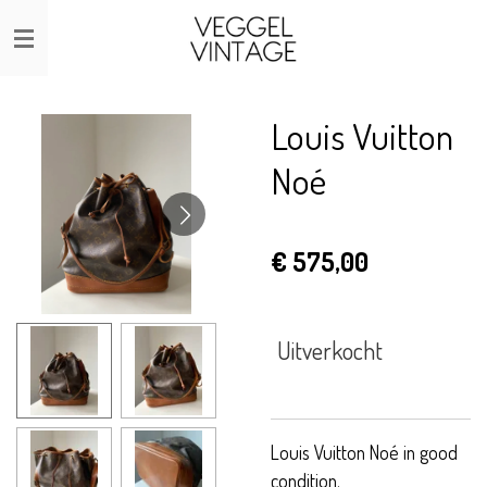
Ga
direct
naar
de
Louis Vuitton
hoofdinhoud
Noé
€ 575,00
Uitverkocht
Louis Vuitton Noé in good
condition.