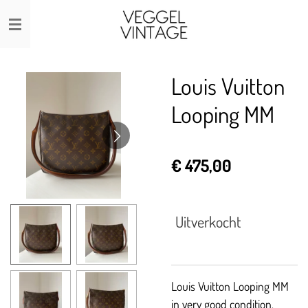
Ga
direct
naar
de
Louis Vuitton
hoofdinhoud
Looping MM
€ 475,00
Uitverkocht
Louis Vuitton Looping MM
in very good condition.