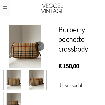
Ga
direct
naar
de
Burberry
hoofdinhoud
pochette
crossbody
€ 150,00
Uitverkocht