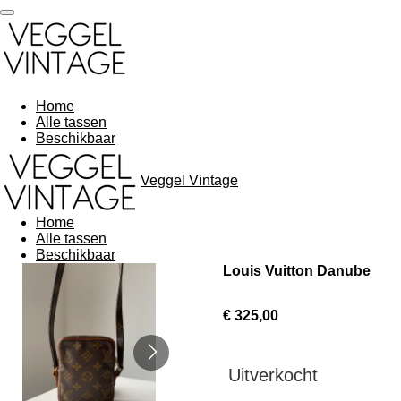
Ga
direct
naar
de
hoofdinhoud
Home
Alle tassen
Beschikbaar
Veggel Vintage
Home
Alle tassen
Beschikbaar
Louis Vuitton Danube
€ 325,00
Uitverkocht