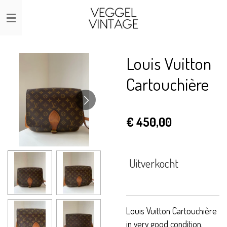
Ga
direct
naar
de
Louis Vuitton
hoofdinhoud
Cartouchière
€ 450,00
Uitverkocht
Louis Vuitton Cartouchière
in very good condition.