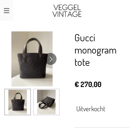
Ga
direct
naar
de
Gucci
hoofdinhoud
monogram
tote
€ 270,00
Uitverkocht