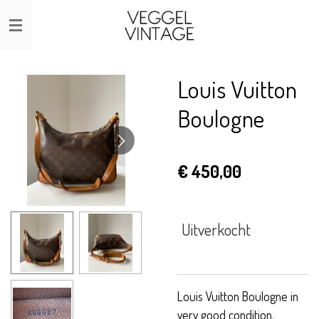
Ga
direct
naar
de
Louis Vuitton
hoofdinhoud
Boulogne
€ 450,00
Uitverkocht
Louis Vuitton Boulogne in
very good condition.