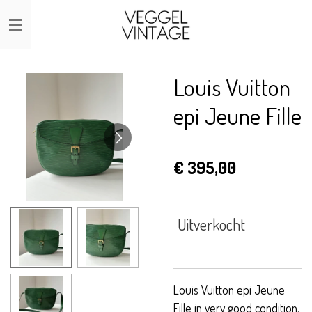
Ga
direct
naar
de
Louis Vuitton
hoofdinhoud
epi Jeune Fille
€ 395,00
Uitverkocht
Louis Vuitton epi Jeune
Fille in very good condition.