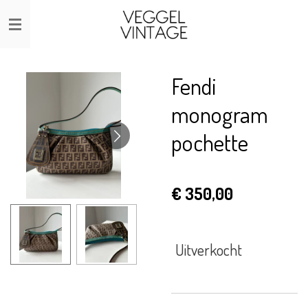
Ga
direct
naar
de
Fendi
hoofdinhoud
monogram
pochette
€ 350,00
Uitverkocht