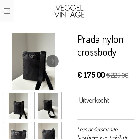
Ga
direct
naar
de
Prada nylon
hoofdinhoud
crossbody
€ 175,00
€ 225,00
Uitverkocht
Lees onderstaande
beschrijving en bekijk de