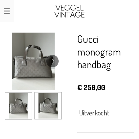
Ga
direct
naar
de
Gucci
hoofdinhoud
monogram
handbag
€ 250,00
Uitverkocht