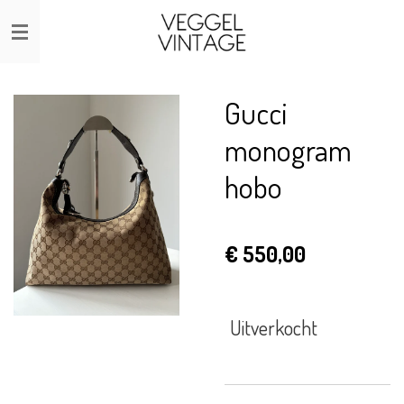
Ga
direct
naar
de
Gucci
hoofdinhoud
monogram
hobo
€ 550,00
Uitverkocht