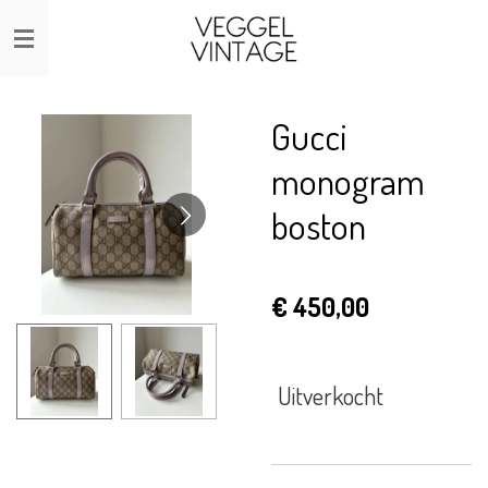
Ga
direct
naar
de
Gucci
hoofdinhoud
monogram
boston
€ 450,00
Uitverkocht