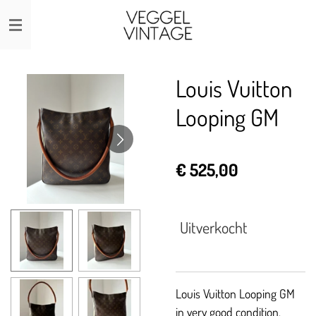
Ga
direct
naar
de
Louis Vuitton
hoofdinhoud
Looping GM
€ 525,00
Uitverkocht
Louis Vuitton Looping GM
in very good condition.