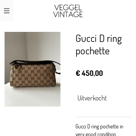
Ga
direct
naar
de
Gucci D ring
hoofdinhoud
pochette
€ 450,00
Uitverkocht
Gucci D ring pochette in
very good condition.