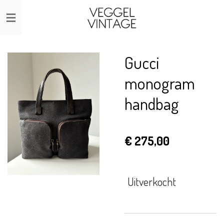
Ga
direct
naar
de
Gucci
hoofdinhoud
monogram
handbag
€ 275,00
Uitverkocht