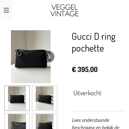
Ga
direct
naar
de
Gucci D ring
hoofdinhoud
pochette
€ 395,00
Uitverkocht
Lees onderstaande
beschrijving en bekijk de