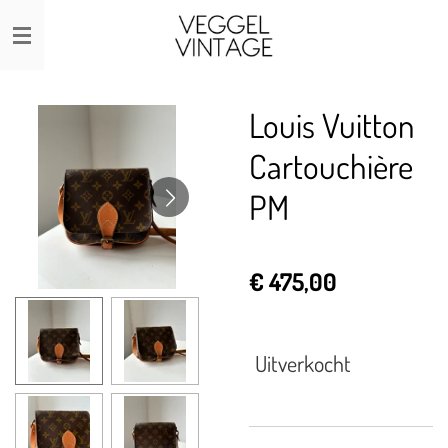
Ga
direct
naar
de
Louis Vuitton
hoofdinhoud
Cartouchière
PM
€ 475,00
Uitverkocht