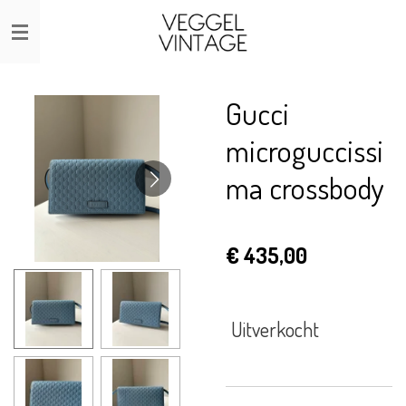
Ga
direct
naar
de
Gucci
hoofdinhoud
microguccissi
ma crossbody
€ 435,00
Uitverkocht