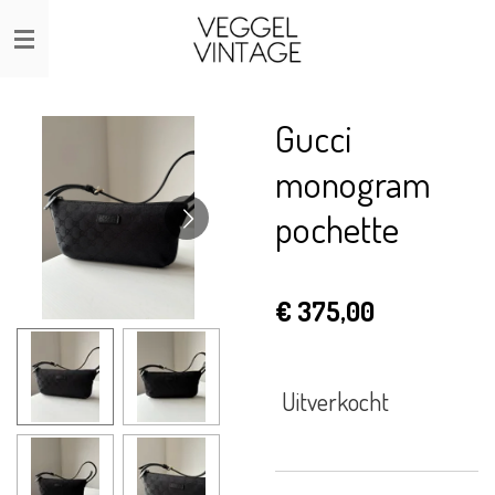
Ga
direct
naar
de
Gucci
hoofdinhoud
monogram
pochette
€ 375,00
Uitverkocht