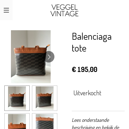
Ga
direct
naar
de
Balenciaga
hoofdinhoud
tote
€ 195,00
Uitverkocht
Lees onderstaande
beschrijving en bekijk de