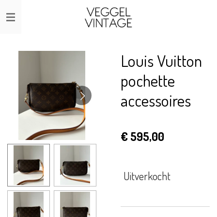
Ga
direct
naar
de
Louis Vuitton
hoofdinhoud
pochette
accessoires
€ 595,00
Uitverkocht