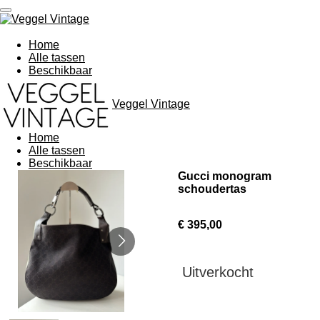
Ga
direct
naar
Home
de
Alle tassen
hoofdinhoud
Beschikbaar
Veggel Vintage
Home
Alle tassen
Beschikbaar
Gucci monogram
schoudertas
€ 395,00
Uitverkocht