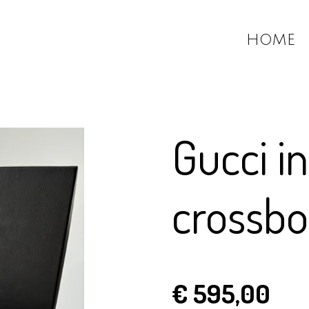
HOME
Gucci i
crossb
€ 595,00